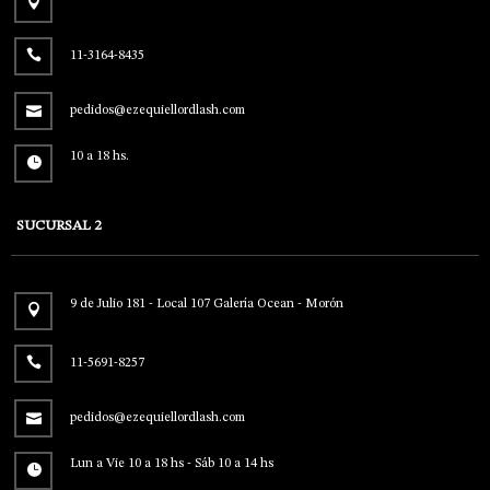
11-3164-8435
pedidos@ezequiellordlash.com
10 a 18 hs.
SUCURSAL 2
9 de Julio 181 - Local 107 Galería Ocean - Morón
11-5691-8257
pedidos@ezequiellordlash.com
Lun a Vie 10 a 18 hs - Sáb 10 a 14 hs