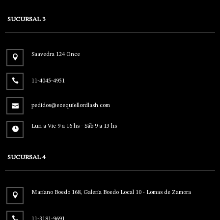
SUCURSAL 3
Saavedra 124 Once
11-4045-4951
pedidos@ezequiellordlash.com
Lun a Vie 9 a 16 hs - Sáb 9 a 13 hs
SUCURSAL 4
Mariano Boedo 168, Galeria Boedo Local 10 - Lomas de Zamora
11-3181-9691