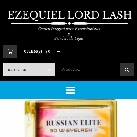
0 ITEM(S)
$ 0
Producto..
Tu carrito está vacio.