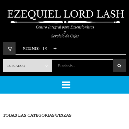
0 ITEM(S)
$ 0
Producto..
Tu carrito está vacio.
TODAS LAS CATEGORIAS
/
PINZAS