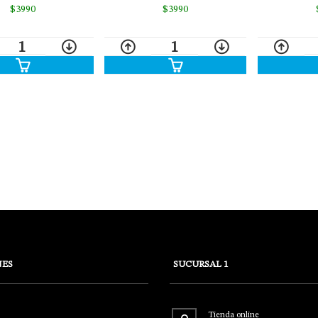
$3990
$3990
1
1
NES
SUCURSAL 1
Tienda online