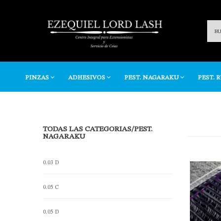
PINZAS
ADHESIVOS
PEST. NAGARAKU
PEST. 
TODAS LAS CATEGORIAS
/
PEST.
NAGARAKU
0.03 D
0.05 C
0.05 D