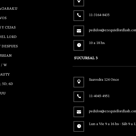
NAGARAKU
11-3164-8435
VOS
 Y CEJAS
pedidos@ezequiellordlash.co
DEL LORD
10 a 18 hs.
Y DESPUES
USSIAN
SUCURSAL 3
 / W
EAUTY
Saavedra 124 Once
; 5D; 6D
/UU
11-4045-4951
pedidos@ezequiellordlash.co
Lun a Vie 9 a 16 hs - Sáb 9 a 1