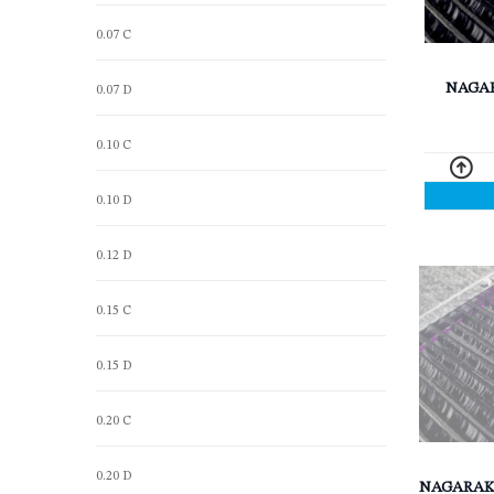
0.07 C
NAGAR
0.07 D
0.10 C
0.10 D
0.12 D
0.15 C
0.15 D
0.20 C
0.20 D
NAGARAKU