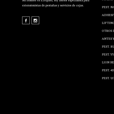
Mi nombre es Ezequiel, soy asesor especialista para
extensionistas de pestañas y servicios de cejas.
PEST. 
ADHESI
LIFTING
OTROS 
ANTES 
PEST. R
PEST. YY
LION B
PEST. 4D
PEST. U