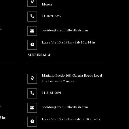
Morón
11-5691-8257
m
pedidos@ezequiellordlash.com
Lun a Vie 10 a 18 hs - Sáb 10 a 14 hs
SUCURSAL 4
Mariano Boedo 168, Galeria Boedo Local
10 - Lomas de Zamora
11-3181-9691
m
pedidos@ezequiellordlash.com
3 hs
Lun a Vie 10 a 18 hs - Sáb de 10 a 14 hs