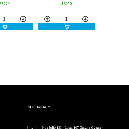
$3990
$3990
1
1
SUCURSAL 2
9 de Julio 181 - Local 107 Galería Ocean -