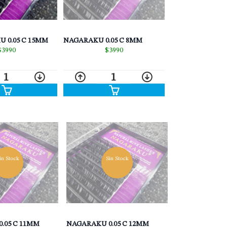
 0.05 C 15MM
NAGARAKU 0.05 C 8MM
$3990
$3990
1
1
in Stock
Sin Stock
.05 C 11MM
NAGARAKU 0.05 C 12MM