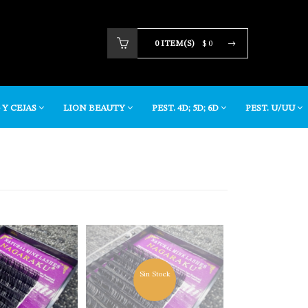
0 ITEM(S)
$ 0
Tu carrito está vacio.
 Y CEJAS
LION BEAUTY
PEST. 4D; 5D; 6D
PEST. U/UU
Sin Stock