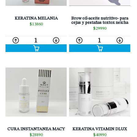
KERATINA MELANIA
Brow oil-aceite nutritivo- para
cejas y pestañas toxtox neicha
$13860
$29990
1
1
KERATINA VITAMIN DLUX
CURA INSTANTANEA MACY
$40990
$28890