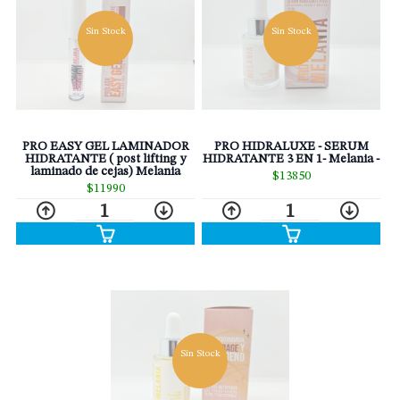
Sin Stock
Sin Stock
PRO EASY GEL LAMINADOR
PRO HIDRALUXE - SERUM
HIDRATANTE ( post lifting y
HIDRATANTE 3 EN 1- Melania -
laminado de cejas) Melania
$13850
$11990
1
1
Sin Stock