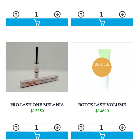
1
1
Sin Stock
PRO LASH ONE MELANIA
BOTOX LASH VOLUME
$15250
$14690
1
1