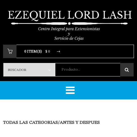
0 ITEM(S)
$ 0
Producto..
Tu carrito está vacio.
TODAS LAS CATEGORIAS
/
ANTES Y DESPUES