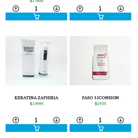
$17600
1
1
PASO 3 ICONSIGN
KERATINA ZAPHIRIA
$1955
$15999
1
1