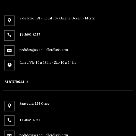
9 de Julio 181 - Local 107 Galería Ocean - Morón
11-5691-8257
pedidos@ezequiellordlash.com
Lun a Vie 10 a 18 hs - Sáb 10 a 14 hs
SUCURSAL 3
Saavedra 124 Once
11-4045-4951
pedidos@ezequiellordlash.com