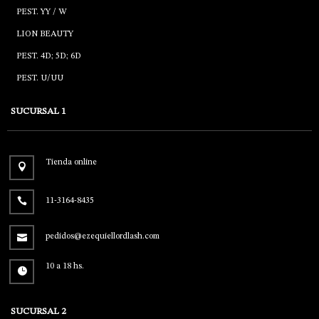
PEST. YY / W
LION BEAUTY
PEST. 4D; 5D; 6D
PEST. U/UU
SUCURSAL 1
Tienda online
11-3164-8435
pedidos@ezequiellordlash.com
10 a 18 hs.
SUCURSAL 2