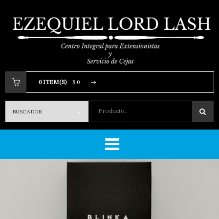
0 ITEM(S)
$ 0
Producto..
Tu carrito está vacio.