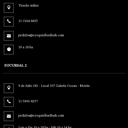
Tienda online
11-3164-8435
pedidos@ezequiellordlash.com
10 a 18 hs.
SUCURSAL 2
9 de Julio 181 - Local 107 Galería Ocean - Morón
11-5691-8257
pedidos@ezequiellordlash.com
Lun a Vie 10 a 18 hs - Sáb 10 a 14 hs