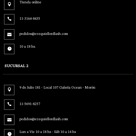
Tienda online
11-3164-8435
pedidos@ezequiellordlash.com
10 a 18 hs.
SUCURSAL 2
9 de Julio 181 - Local 107 Galería Ocean - Morón
11-5691-8257
pedidos@ezequiellordlash.com
Lun a Vie 10 a 18 hs - Sáb 10 a 14 hs