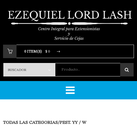
0 ITEM(S)
$ 0
Producto..
Tu carrito está vacio.
TODAS LAS CATEGORIAS
/PEST. YY / W