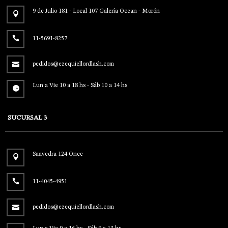
9 de Julio 181 - Local 107 Galería Ocean - Morón
11-5691-8257
pedidos@ezequiellordlash.com
Lun a Vie 10 a 18 hs - Sáb 10 a 14 hs
SUCURSAL 3
Saavedra 124 Once
11-4045-4951
pedidos@ezequiellordlash.com