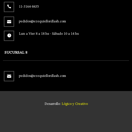
11-3164-8435
pedidos@ezequiellordlash.com
Lun a Vier 8 a 18 hs - Sábado 10 a 14 hs
SUCURSAL 8
pedidos@ezequiellordlash.com
Desarrollo:
Lógico y Creativo