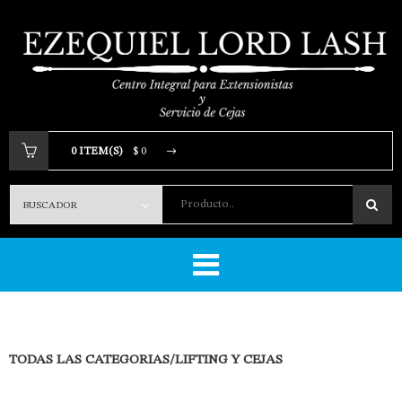
0 ITEM(S)
$ 0
Producto..
Tu carrito está vacio.
TODAS LAS CATEGORIAS
/
LIFTING Y CEJAS