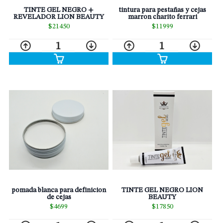
TINTE GEL NEGRO +
tintura para pestañas y cejas
REVELADOR LION BEAUTY
marron charito ferrari
$21450
$11999
1
1
pomada blanca para definicion
TINTE GEL NEGRO LION
de cejas
BEAUTY
$4699
$17850