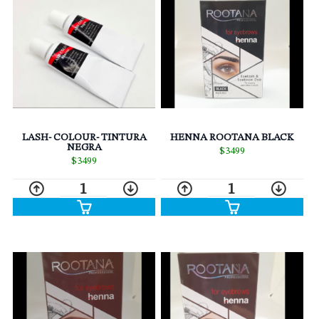
HENNA ROOTANA BLACK
LASH- COLOUR- TINTURA
NEGRA
$3499
$3499
1
1