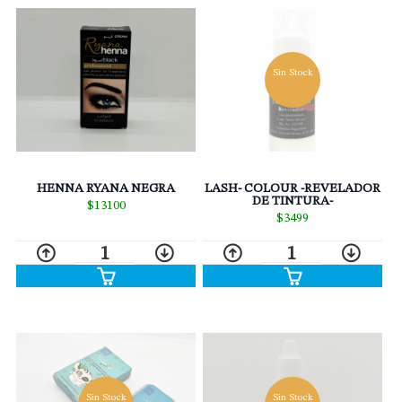
Sin Stock
HENNA RYANA NEGRA
LASH- COLOUR -REVELADOR
DE TINTURA-
$13100
$3499
1
1
Sin Stock
Sin Stock