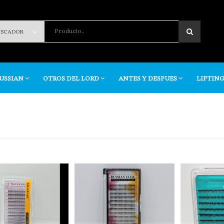
Producto..
RUSSIAN
OTROS DEL LORD
ANTES Y DESPUES
LIFTING