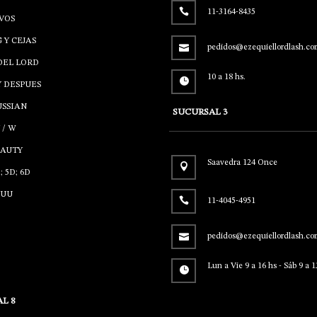
11-3164-8435
VOS
 Y CEJAS
pedidos@ezequiellordlash.co
DEL LORD
10 a 18 hs.
Y DESPUES
USSIAN
SUCURSAL 3
 / W
EAUTY
Saavedra 124 Once
; 5D; 6D
/UU
11-4045-4951
pedidos@ezequiellordlash.co
Lun a Vie 9 a 16 hs - Sáb 9 a 1
L 8