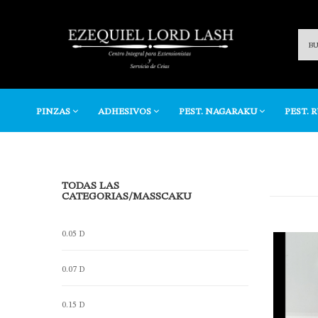
PINZAS
ADHESIVOS
PEST. NAGARAKU
PEST. 
TODAS LAS
CATEGORIAS
/MASSCAKU
0.05 D
0.07 D
0.15 D