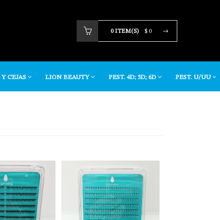
0 ITEM(S)
$ 0
Tu carrito está vacio.
 Y CEJAS
LION BEAUTY
PEST. 4D; 5D; 6D
PEST. U/UU